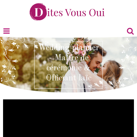
Wedding planner
- Maître de
cérémonie &
Officiant laïc