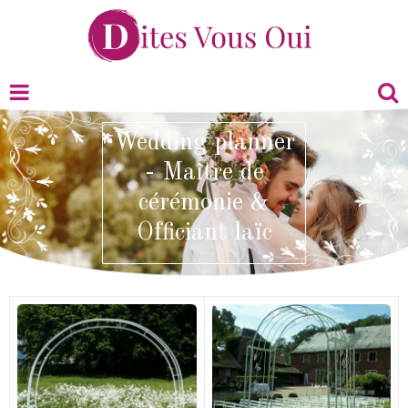
Wedding planner
- Maître de
cérémonie &
Officiant laïc