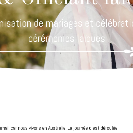
nisation de mariages et célébrati
cérémonies laïques
email car nous vivons en Australie. La journée c'est déroulée