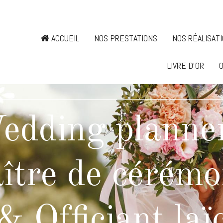
ACCUEIL
NOS PRESTATIONS
NOS RÉALISAT
LIVRE D'OR
O
edding planner
ître de cérémo
& Officiant laï