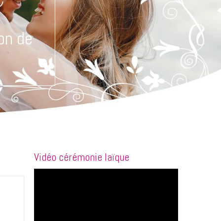
on de
Vidéo cérémonie laïque