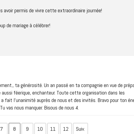
s avoir permis de vivre cette extraordinaire journée!
up de mariage à célébrer!
uement., ta générosité. Un an passé en ta compagnie en vue de prép
é aussi féerique, enchanteur. Toute cette organisation dans les
 a fait l'unanimité auprès de nous et des invités. Bravo pour ton éne
. Tu vas nous manquer. Bisous de nous 4.
7
8
9
10
11
12
Suiv.