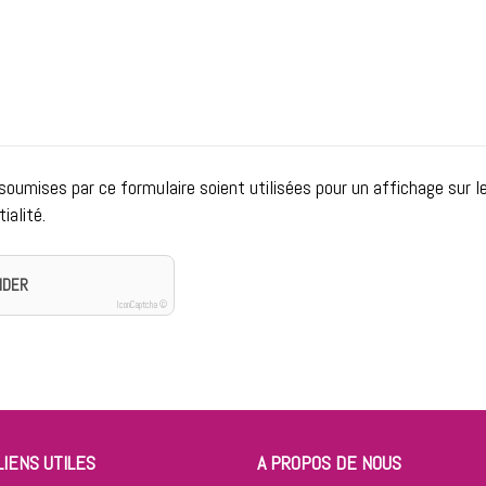
umises par ce formulaire soient utilisées pour un affichage sur le
ialité.
IDER
IconCaptcha ©
LIENS UTILES
A PROPOS DE NOUS