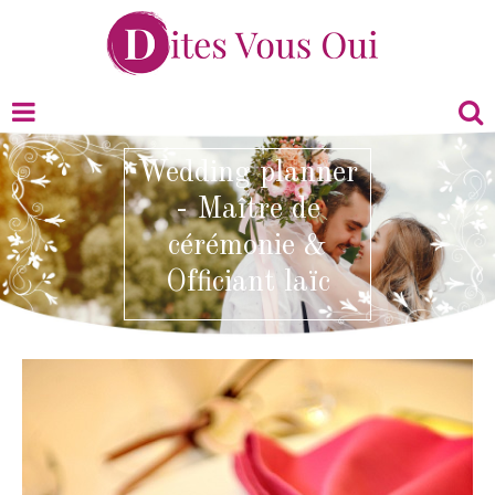
Wedding planner
- Maître de
cérémonie &
Officiant laïc