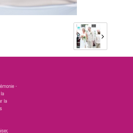
rémonie -
 la
r la
s
iser,