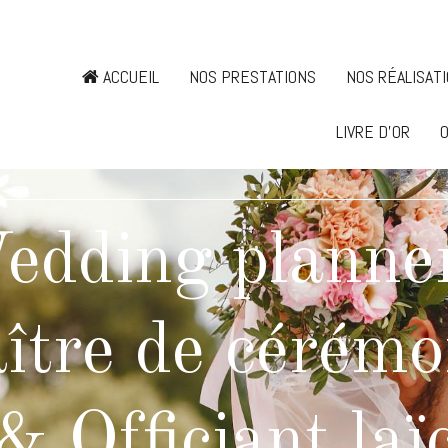
ACCUEIL
NOS PRESTATIONS
NOS RÉALISAT
LIVRE D'OR
O
edding planner
ître de cérémo
& Officiant laï