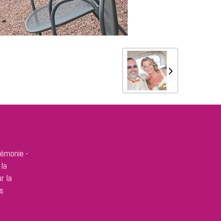
rémonie -
 la
r la
s