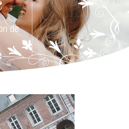
c
on de