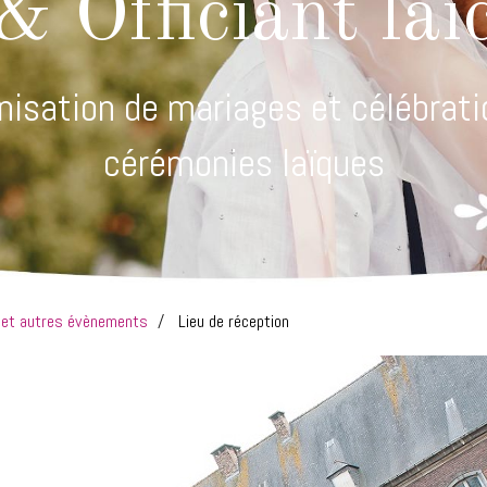
& Officiant laï
nisation de mariages et célébrati
cérémonies laïques
s et autres évènements
Lieu de réception