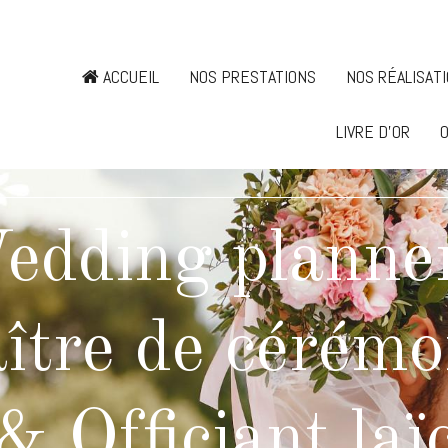
ACCUEIL
NOS PRESTATIONS
NOS RÉALISAT
LIVRE D'OR
O
edding planner
ître de cérémo
& Officiant laï