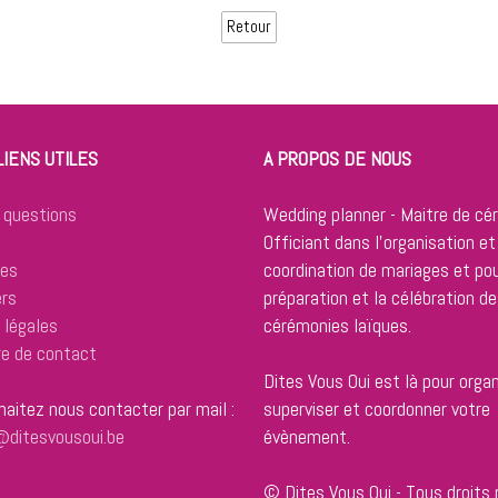
Retour
LIENS UTILES
A PROPOS DE NOUS
 questions
Wedding planner - Maitre de cé
Officiant dans l'organisation et
res
coordination de mariages et pou
ers
préparation et la célébration de
 légales
cérémonies laïques.
re de contact
Dites Vous Oui est là pour organ
aitez nous contacter par mail :
superviser et coordonner votre
ditesvousoui.be
évènement.
© Dites Vous Oui - Tous droits 