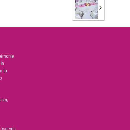
rémonie -
 la
r la
s
iser,
réservés.