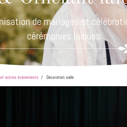
nisation de mariages et célébrati
cérémonies laïques
s et autres évènements
Décoration salle